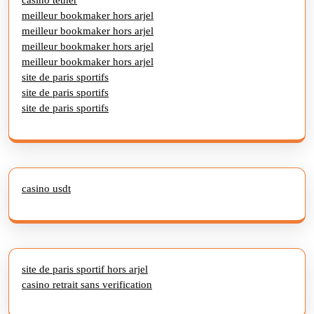
meilleur bookmaker hors arjel
meilleur bookmaker hors arjel
meilleur bookmaker hors arjel
meilleur bookmaker hors arjel
site de paris sportifs
site de paris sportifs
site de paris sportifs
casino usdt
site de paris sportif hors arjel
casino retrait sans verification