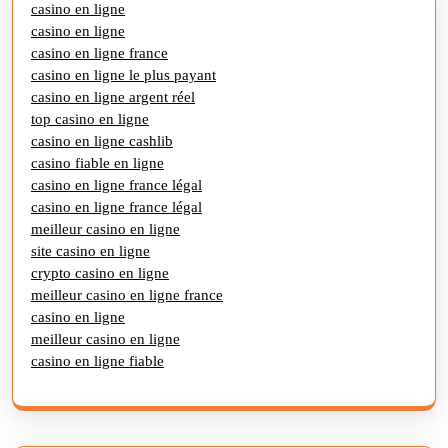
casino en ligne
casino en ligne
casino en ligne france
casino en ligne le plus payant
casino en ligne argent réel
top casino en ligne
casino en ligne cashlib
casino fiable en ligne
casino en ligne france légal
casino en ligne france légal
meilleur casino en ligne
site casino en ligne
crypto casino en ligne
meilleur casino en ligne france
casino en ligne
meilleur casino en ligne
casino en ligne fiable