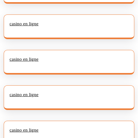
casino en ligne
casino en ligne
casino en ligne
casino en ligne