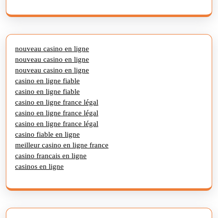
nouveau casino en ligne
nouveau casino en ligne
nouveau casino en ligne
casino en ligne fiable
casino en ligne fiable
casino en ligne france légal
casino en ligne france légal
casino en ligne france légal
casino fiable en ligne
meilleur casino en ligne france
casino francais en ligne
casinos en ligne