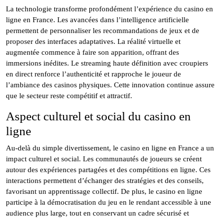
La technologie transforme profondément l’expérience du casino en
ligne en France. Les avancées dans l’intelligence artificielle
permettent de personnaliser les recommandations de jeux et de
proposer des interfaces adaptatives. La réalité virtuelle et
augmentée commence à faire son apparition, offrant des
immersions inédites. Le streaming haute définition avec croupiers
en direct renforce l’authenticité et rapproche le joueur de
l’ambiance des casinos physiques. Cette innovation continue assure
que le secteur reste compétitif et attractif.
Aspect culturel et social du casino en
ligne
Au-delà du simple divertissement, le casino en ligne en France a un
impact culturel et social. Les communautés de joueurs se créent
autour des expériences partagées et des compétitions en ligne. Ces
interactions permettent d’échanger des stratégies et des conseils,
favorisant un apprentissage collectif. De plus, le casino en ligne
participe à la démocratisation du jeu en le rendant accessible à une
audience plus large, tout en conservant un cadre sécurisé et