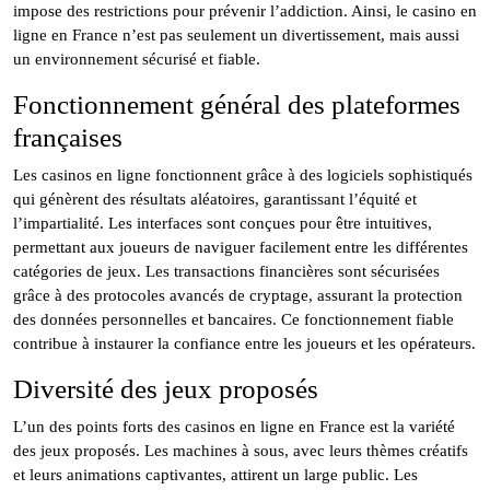
impose des restrictions pour prévenir l’addiction. Ainsi, le casino en
ligne en France n’est pas seulement un divertissement, mais aussi
un environnement sécurisé et fiable.
Fonctionnement général des plateformes
françaises
Les casinos en ligne fonctionnent grâce à des logiciels sophistiqués
qui génèrent des résultats aléatoires, garantissant l’équité et
l’impartialité. Les interfaces sont conçues pour être intuitives,
permettant aux joueurs de naviguer facilement entre les différentes
catégories de jeux. Les transactions financières sont sécurisées
grâce à des protocoles avancés de cryptage, assurant la protection
des données personnelles et bancaires. Ce fonctionnement fiable
contribue à instaurer la confiance entre les joueurs et les opérateurs.
Diversité des jeux proposés
L’un des points forts des casinos en ligne en France est la variété
des jeux proposés. Les machines à sous, avec leurs thèmes créatifs
et leurs animations captivantes, attirent un large public. Les