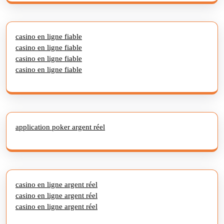
casino en ligne fiable
casino en ligne fiable
casino en ligne fiable
casino en ligne fiable
application poker argent réel
casino en ligne argent réel
casino en ligne argent réel
casino en ligne argent réel