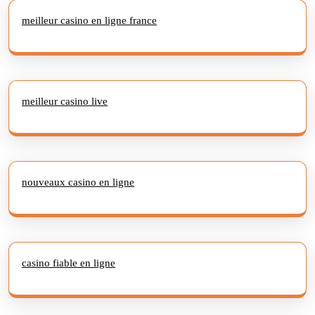
meilleur casino en ligne france
meilleur casino live
nouveaux casino en ligne
casino fiable en ligne