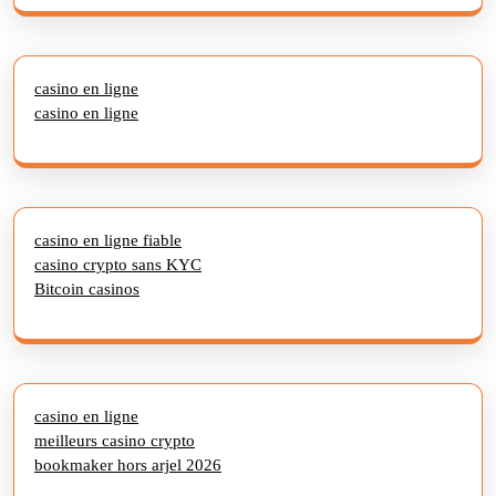
casino en ligne
casino en ligne
casino en ligne fiable
casino crypto sans KYC
Bitcoin casinos
casino en ligne
meilleurs casino crypto
bookmaker hors arjel 2026