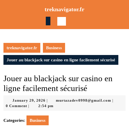
Skip
treknavigator.fr
to
content
Skip
to
content
treknavigator.fr
Business
Jouer au blackjack sur casino en ligne facilement sécurisé
Jouer au blackjack sur casino en
ligne facilement sécurisé
January
murtaza
January 29, 2026
murtazadev0998@gmail.com
|
|
29,
0 Comment
2:54 pm
|
2026
Categories:
Business