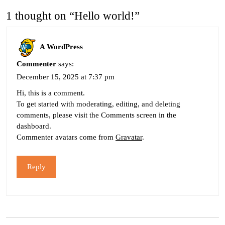
1 thought on “Hello world!”
A WordPress
Commenter
says:
December 15, 2025 at 7:37 pm
Hi, this is a comment.
To get started with moderating, editing, and deleting
comments, please visit the Comments screen in the
dashboard.
Commenter avatars come from
Gravatar
.
Reply