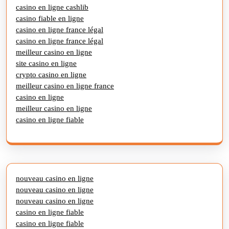
casino en ligne cashlib
casino fiable en ligne
casino en ligne france légal
casino en ligne france légal
meilleur casino en ligne
site casino en ligne
crypto casino en ligne
meilleur casino en ligne france
casino en ligne
meilleur casino en ligne
casino en ligne fiable
nouveau casino en ligne
nouveau casino en ligne
nouveau casino en ligne
casino en ligne fiable
casino en ligne fiable