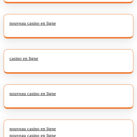
nouveau casino en ligne
casino en ligne
nouveau casino en ligne
nouveau casino en ligne
nouveau casino en ligne