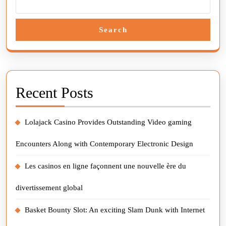
Search
Recent Posts
Lolajack Casino Provides Outstanding Video gaming
Encounters Along with Contemporary Electronic Design
Les casinos en ligne façonnent une nouvelle ère du
divertissement global
Basket Bounty Slot: An exciting Slam Dunk with Internet