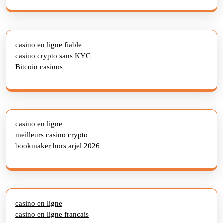
casino en ligne fiable
casino crypto sans KYC
Bitcoin casinos
casino en ligne
meilleurs casino crypto
bookmaker hors arjel 2026
casino en ligne
casino en ligne francais