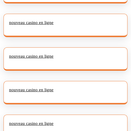
nouveau casino en ligne
nouveau casino en ligne
nouveau casino en ligne
nouveau casino en ligne