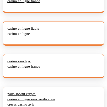
casino en ligne france
casino en ligne fiable
casino en ligne
casino sans kyc
casino en ligne france
paris sportif crypto
casino en ligne sans verification
cresus casino avis