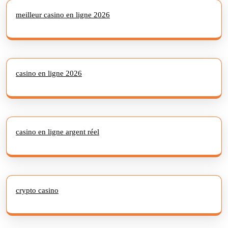
meilleur casino en ligne 2026
casino en ligne 2026
casino en ligne argent réel
crypto casino