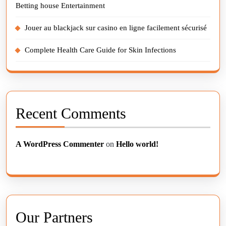
Betting house Entertainment
Jouer au blackjack sur casino en ligne facilement sécurisé
Complete Health Care Guide for Skin Infections
Recent Comments
A WordPress Commenter
on
Hello world!
Our Partners