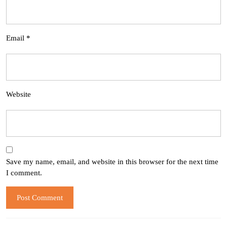
Email
*
Website
Save my name, email, and website in this browser for the next time
I comment.
Post