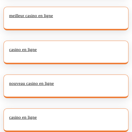
meilleur casino en ligne
casino en ligne
nouveau casino en ligne
casino en ligne