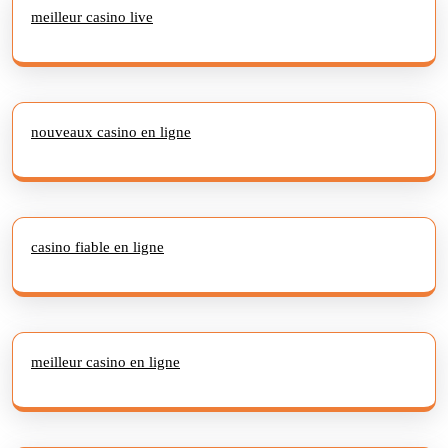
meilleur casino live
nouveaux casino en ligne
casino fiable en ligne
meilleur casino en ligne